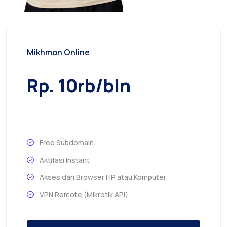
Mikhmon Online
Rp. 10rb/bln
Free Subdomain.
Aktifasi Instant
Akses dari Browser HP atau Komputer
VPN Remote (Mikrotik API)